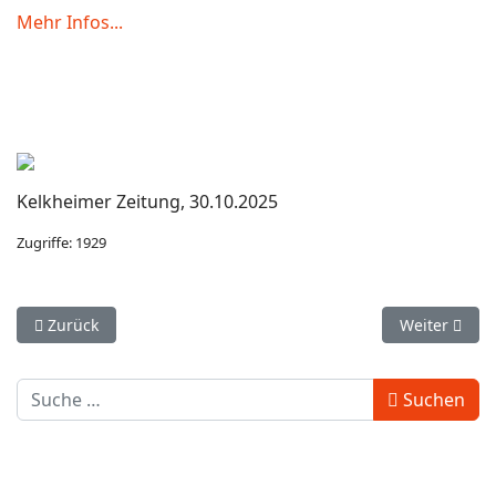
Mehr Infos...
Kelkheimer Zeitung, 30.10.2025
Zugriffe: 1929
Vorheriger Beitrag: Stadtverordnete stimmen für Mehrgenera
Nächster Be
Zurück
Weiter
Geben Sie hier den gesuchten Begriff ein:
Suchen