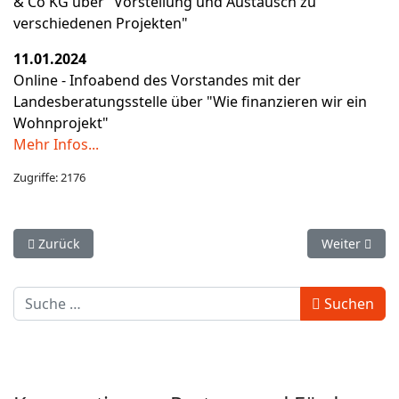
& Co KG über "Vorstellung und Austausch zu
verschiedenen Projekten"
11.01.2024
Online - Infoabend des Vorstandes mit der
Landesberatungsstelle über "Wie finanzieren wir ein
Wohnprojekt"
Mehr Infos...
Zugriffe: 2176
Vorheriger Beitrag: 26.01.2024 - Mitglieder spenden für die 
Nächster Bei
Zurück
Weiter
Geben Sie hier den gesuchten Begriff ein:
Suchen